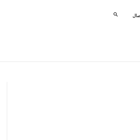
يبحث
صال