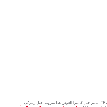
مادة قابلة للتحمل: مصنوع من الفولاذ عالي القوة ومادة TPU, يتميز حبل كاميرا الغوص هذا بمرونة, حبل زنبركي