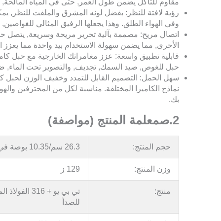
مقاوم للتآكل يضمن طول العمر, حتى في المياه المالحة, تكمل
رؤية لافتة للنظر: بفضل لونه المشرق والملفت للنظر, يم
وفي الهواء الطلق. وهذا يجعلها الرفيق المثالي للغواصين, 
اتصال مريح: مصممة بآلية تحرير مريحة وسريعة, يتصل حب
الأخرى, مما يضمن سهولة الاستخدام بيد واحدة مما يعزز ال
قابلية تطبيق واسعة: عزز مغامراتك الخارجية مع حبل كام
حبل للغوص, صيد السمك, تجديف, والتصوير تحت الماء, ض
سهل الحمل: التصميم القابل للتمدد وخفيف الوزن لحبل 
نماذج الكاميرا المختلفة. مناسبة لكل من المحترفين وال
بك.
2.
ص
معلمة المنتج (مواصفة)
حجم المنتج:
26.3 سم/10.35 بوصة في الطول
وزن المنتج:
129 ز
منتج:
تي بي يو + 316 الفول
للصدأ