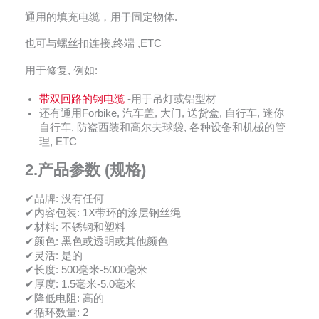
通用的填充电缆，用于固定物体.
也可与螺丝扣连接,终端 ,ETC
用于修复, 例如:
带双回路的钢电缆
-用于吊灯或铝型材
还有通用Forbike, 汽车盖, 大门, 送货盒, 自行车, 迷你
自行车, 防盗西装和高尔夫球袋, 各种设备和机械的管
理, ETC
2.
产品参数 (规格)
✔品牌: 没有任何
✔内容包装: 1X带环的涂层钢丝绳
✔材料: 不锈钢和塑料
✔颜色: 黑色或透明或其他颜色
✔灵活: 是的
✔长度: 500毫米-5000毫米
✔厚度: 1.5毫米-5.0毫米
✔降低电阻: 高的
✔循环数量: 2