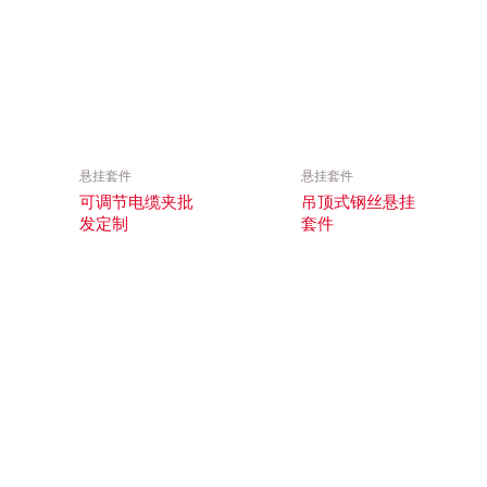
悬挂套件
悬挂套件
可调节电缆夹批
吊顶式钢丝悬挂
发定制
套件