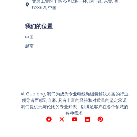
龙岩工业区十路75号D栋一楼, 虎门镇, 东莞, 粤 ,
523921, 中国
我们的位置
中国
越南
At Guofeng, 我们为成为专业电线绳组装解决方案的行业
领导者而感到自豪. 具有丰富的经验和对质量的坚定承诺,
我们提供无与伦比的专业知识，以满足客户在各个领域的
各种需求.
F
X
Y
领
兴
a
-
o
英
趣
c
推
u
e
特
T