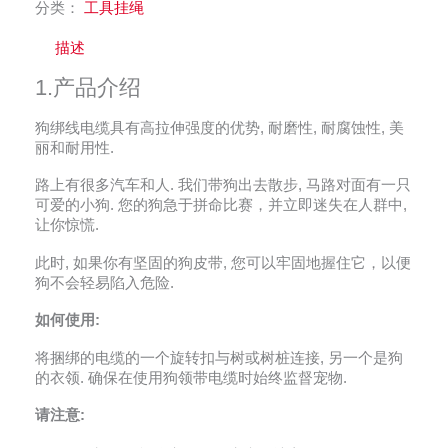
分类：
工具挂绳
描述
1.产品介绍
狗绑线电缆具有高拉伸强度的优势, 耐磨性, 耐腐蚀性, 美
丽和耐用性.
路上有很多汽车和人. 我们带狗出去散步, 马路对面有一只
可爱的小狗. 您的狗急于拼命比赛，并立即迷失在人群中,
让你惊慌.
此时, 如果你有坚固的狗皮带, 您可以牢固地握住它，以便
狗不会轻易陷入危险.
如何使用:
将捆绑的电缆的一个旋转扣与树或树桩连接, 另一个是狗
的衣领. 确保在使用狗领带电缆时始终监督宠物.
请注意: