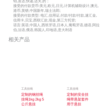
铂,直达,快递,达夫,的；
接受的付款货币:美元,欧元,日元,计算机辅助设计,澳元,
港币,英镑,中国新年,瑞士法郎;
接受的付款类型: 电汇,信用证,付款/付款/付款,速汇金,
信用卡,贝宝,西联汇款,现金,第三方托管;
语言:英语,中国人,西班牙语,日本人,葡萄牙语,德语,阿拉
伯,法语,俄语,韩国人,印地语,意大利语
相关产品
工具挂绳
工具挂绳
定制的钢丝绳
定制的安全挂
挂绳1kg 2kg 5
绳带悬架套件
公斤悬挂
用于悬挂