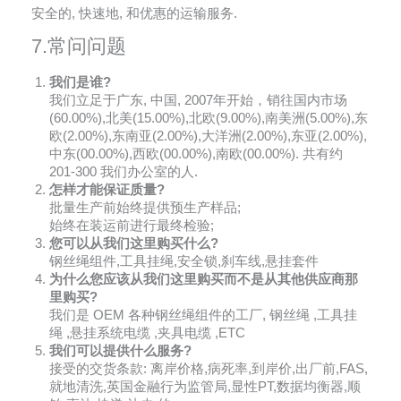
安全的, 快速地, 和优惠的运输服务.
7.常问问题
我们是谁?
我们立足于广东, 中国, 2007年开始，销往国内市场
(60.00%),北美(15.00%),北欧(9.00%),南美洲(5.00%),东
欧(2.00%),东南亚(2.00%),大洋洲(2.00%),东亚(2.00%),
中东(00.00%),西欧(00.00%),南欧(00.00%). 共有约
201-300 我们办公室的人.
怎样才能保证质量?
批量生产前始终提供预生产样品;
始终在装运前进行最终检验;
您可以从我们这里购买什么?
钢丝绳组件,工具挂绳,安全锁,刹车线,悬挂套件
为什么您应该从我们这里购买而不是从其他供应商那
里购买?
我们是 OEM 各种钢丝绳组件的工厂, 钢丝绳 ,工具挂
绳 ,悬挂系统电缆 ,夹具电缆 ,ETC
我们可以提供什么服务?
接受的交货条款: 离岸价格,病死率,到岸价,出厂前,FAS,
就地清洗,英国金融行为监管局,显性PT,数据均衡器,顺