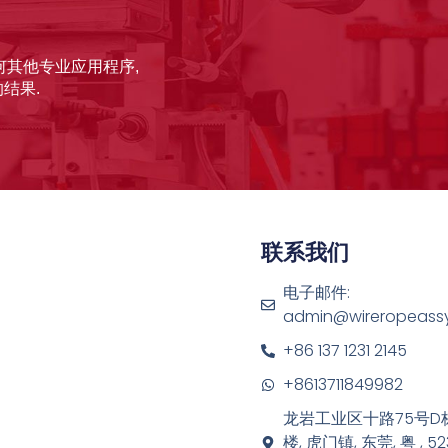
任何其他专业应用程序,
结果.
联系我们
电子邮件:
admin@wireropeass
+86 137 1231 2145
+8613711849982
龙岩工业区十路75号D
楼, 虎门镇, 东莞, 粤 , 523