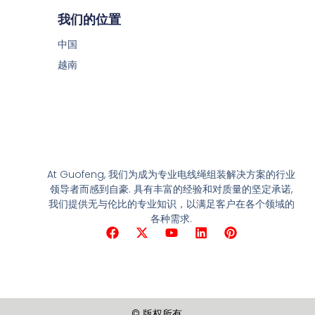
我们的位置
中国
越南
At Guofeng, 我们为成为专业电线绳组装解决方案的行业
领导者而感到自豪. 具有丰富的经验和对质量的坚定承诺,
我们提供无与伦比的专业知识，以满足客户在各个领域的
各种需求.
F
X
Y
领
兴
a
-
o
英
趣
c
推
u
e
特
T
b
u
o
b
o
e
© 版权所有.