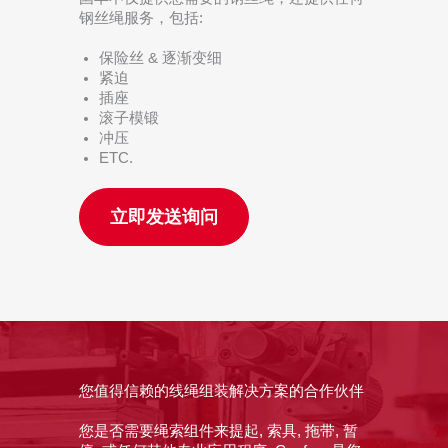
钢丝绳服务，包括:
保险丝 & 逐渐变细
紧迫
插座
滚子模锻
冲压
ETC.
立即发送询问
您值得信赖的线绳组装解决方案的合作伙伴
您是否需要绳索组件来提起, 索具, 拖带, 暂