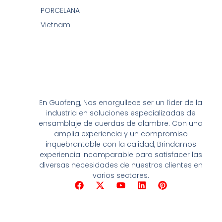
PORCELANA
Vietnam
En Guofeng, Nos enorgullece ser un líder de la
industria en soluciones especializadas de
ensamblaje de cuerdas de alambre. Con una
amplia experiencia y un compromiso
inquebrantable con la calidad, Brindamos
experiencia incomparable para satisfacer las
diversas necesidades de nuestros clientes en
varios sectores.
F
X
Y
L
P
a
-
o
i
i
c
t
u
n
n
e
w
T
k
t
b
i
u
e
e