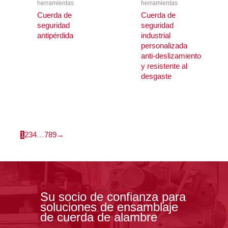
herramientas
herramientas
Cuerda de
Cuerda de
seguridad
seguridad
antipérdida
industrial
personalizada
anti-deslizamiento
y resistente al
desgaste
1
2
3
4
…
7
8
9
→
Su socio de confianza para
soluciones de ensamblaje
de cuerda de alambre