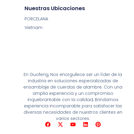
Nuestras Ubicaciones
PORCELANA
Vietnam
En Guofeng, Nos enorgullece ser un líder de la
industria en soluciones especializadas de
ensamblaje de cuerdas de alambre. Con una
amplia experiencia y un compromiso
inquebrantable con la calidad, Brindamos
experiencia incomparable para satisfacer las
diversas necesidades de nuestros clientes en
varios sectores.
F
X
Y
L
P
a
-
o
i
i