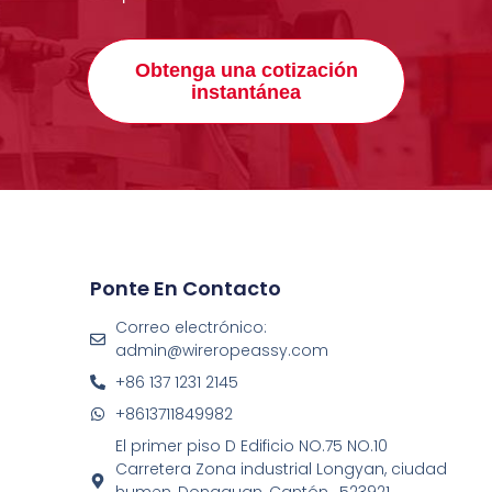
Obtenga una cotización
instantánea
Ponte En Contacto
Correo electrónico:
admin@wireropeassy.com
+86 137 1231 2145
+8613711849982
El primer piso D Edificio NO.75 NO.10
Carretera Zona industrial Longyan, ciudad
humen, Dongguan, Cantón , 523921,