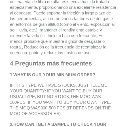
del material de fibra de alta resistencia ha sido tratada
especialmente, proporcionando una excelente resistencia
al desgaste. Puede soportar la fricción a largo plazo de
las herramientas, así como varios factores de desgaste
en entornos de gran altitud (como el viento, exposición al
sol, lluvia, etc.), mantener el rendimiento estable y
extender la vida útil. Incluso bajo uso frecuente, Es
menos probable que muestre signos de desgaste o
rotura., Reducción de la frecuencia de reemplazar la
cuerda colgante y reducir los costos de uso.
4.
Preguntas más frecuentes
1.
WHAT IS OUR YOUR MINIMUM ORDER
?
IF THIS TYPE WE HAVE STOCKS
,
JUST TELL ME
YOUR QUANTITY
:
IF YOU WANT TO BUY OUR
USUALTYPE
,
BUT NO STOCK
,
THE MOQ WAS
100PCS
,
IF YOU WANT TO BUY YOUR OWN TYPE
.
THE MOQ WAS300-500 PCS
(
IT DEPENDS ON THE
MOQ OF ACCESSORIES
).
2.
HOW CAN I GET A SAMPLE TO CHECK YOUR